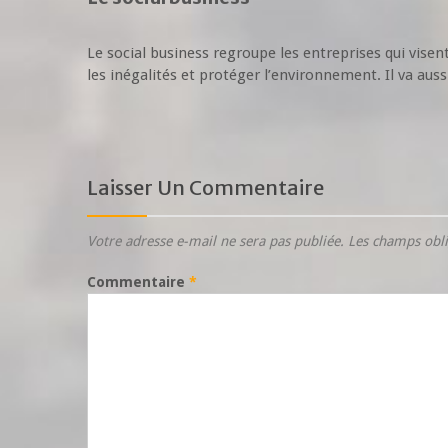
Le social business regroupe les entreprises qui visent
les inégalités et protéger l’environnement. Il va aussi
Laisser Un Commentaire
Votre adresse e-mail ne sera pas publiée.
Les champs obli
Commentaire
*