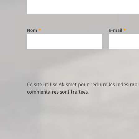
Nom
*
E-mail
*
Ce site utilise Akismet pour réduire les indésirab
commentaires sont traitées
.