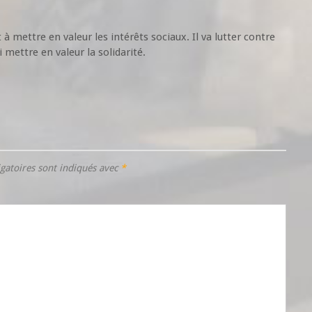
 à mettre en valeur les intérêts sociaux. Il va lutter contre
 mettre en valeur la solidarité.
gatoires sont indiqués avec
*